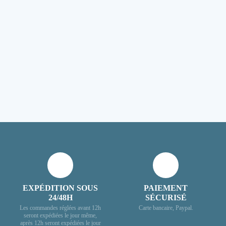
EXPÉDITION SOUS
PAIEMENT
24/48H
SÉCURISÉ
Les commandes réglées avant 12h
Carte bancaire, Paypal.
seront expédiées le jour même,
après 12h seront expédiées le jour