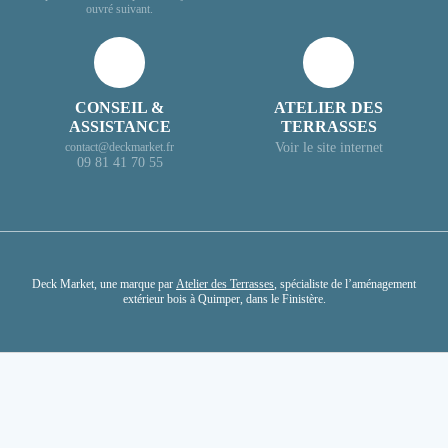
ouvré suivant.
CONSEIL &
ATELIER DES
ASSISTANCE
TERRASSES
Voir le site internet
contact@deckmarket.fr
09 81 41 70 55
Deck Market, une marque par
Atelier des Terrasses
, spécialiste de l’aménagement
extérieur bois à Quimper, dans le Finistère.