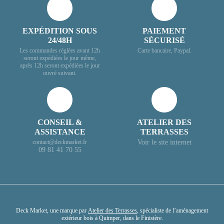
EXPÉDITION SOUS
PAIEMENT
24/48H
SÉCURISÉ
Les commandes réglées avant 12h
Carte bancaire, Paypal.
seront expédiées le jour même,
après 12h seront expédiées le jour
ouvré suivant.
CONSEIL &
ATELIER DES
ASSISTANCE
TERRASSES
Voir le site internet
contact@deckmarket.fr
09 81 41 70 55
Deck Market, une marque par
Atelier des Terrasses
, spécialiste de l’aménagement
extérieur bois à Quimper, dans le Finistère.