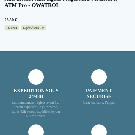
ATM Pro - OWATROL
28,30
€
En stock
Expédié sous 24h
EXPÉDITION SOUS
PAIEMENT
24/48H
SÉCURISÉ
Les commandes réglées avant 12h
Carte bancaire, Paypal.
seront expédiées le jour même,
après 12h seront expédiées le jour
ouvré suivant.