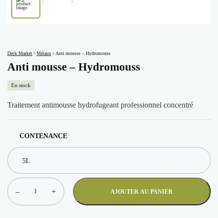
';
';
Deck Market
Métaux
Anti mousse – Hydromouss
>
>
Anti mousse – Hydromouss
En stock
Traitement antimousse hydrofugeant professionnel concentré
CONTENANCE
–
+
AJOUTER AU PANIER
quantité
de
Anti
mousse