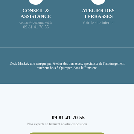
CONSEIL &
ATELIER DES
ASSISTANCE
TERRASSES
Voir le site internet
contact@deckmarket.fr
09 81 41 70 55
Deck Market, une marque par
Atelier des Terrasses
, spécialiste de l’aménagement
extérieur bois à Quimper, dans le Finistère.
09 81 41 70 55
Nos experts se tiennent à votre disposition