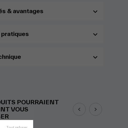
és & avantages
 pratiques
chnique
DUITS POURRAIENT
NT VOUS
SER
Tout refuser