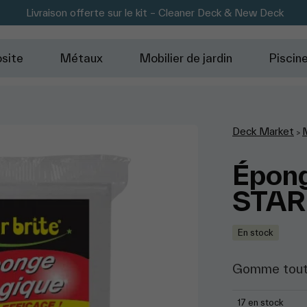
Livraison offerte sur le kit – Cleaner Deck & New Deck
site
Métaux
Mobilier de jardin
Piscin
Deck Market
M
>
Épon
STAR
En stock
Gomme toute
17 en stock