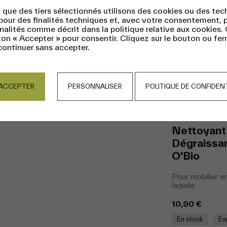
 que des tiers sélectionnés utilisons des cookies ou des te
 pour des finalités techniques et, avec votre consentement, 
inalités comme décrit dans la politique relative aux cookies.
ton « Accepter » pour consentir. Cliquez sur le bouton ou fe
continuer sans accepter.
Panneau de gestion des cookies
ACCEPTER
PERSONNALISER
POLITIQUE DE CONFIDENT
0,75L
Nettoyant
Dégraissan
O'Bio
Pour mobilier e
laquée
10,90
€
En stock
Ex