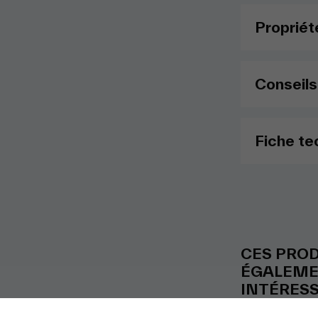
Propriét
Conseils
Fiche te
CES PRO
ÉGALEME
INTÉRES