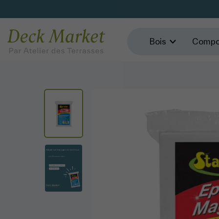
Bois
Compo
';