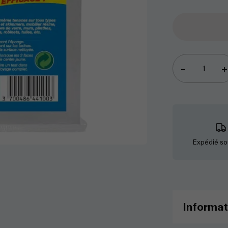
–
+
quantité
de
Éponge
Magique
-
STARBR
Expédié so
Informat