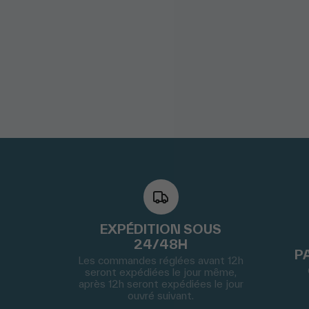
EXPÉDITION SOUS
24/48H
P
Les commandes réglées avant 12h
seront expédiées le jour même,
après 12h seront expédiées le jour
ouvré suivant.