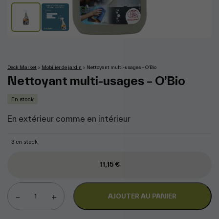
';
Deck Market
Mobilier de jardin
Nettoyant multi-usages – O’Bio
>
>
Nettoyant multi-usages – O’Bio
En stock
En extérieur comme en intérieur
3 en stock
11,15
€
–
+
AJOUTER AU PANIER
quantité
de
Nettoyant