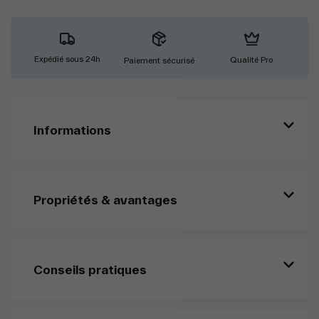
multi-
usages
-
O'Bio
Expédié sous 24h
Qualité Pro
Paiement sécurisé
Informations
Propriétés & avantages
Conseils pratiques