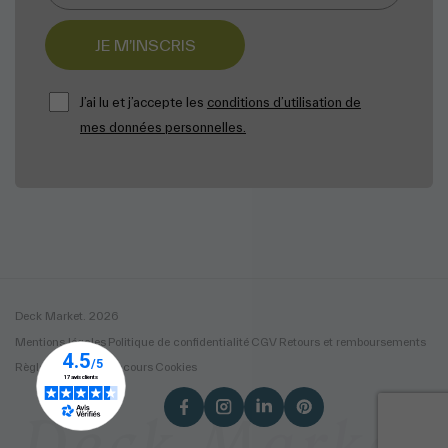
JE M’INSCRIS
J’ai lu et j’accepte les
conditions d’utilisation de
mes données personnelles.
Deck Market. 2026
Mentions légales
Politique de confidentialité
CGV
Retours et remboursements
Règlement - jeu concours
Cookies